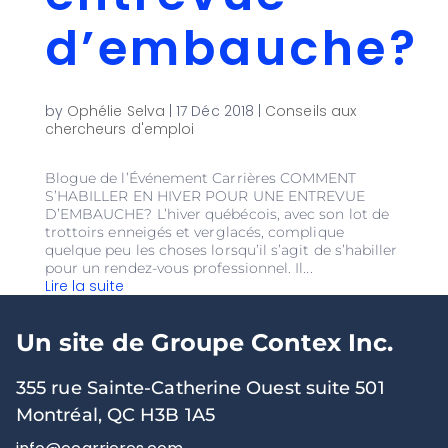
d’embauche?
by
Ophélie Selva
|
17 Déc 2018
|
Conseils aux
chercheurs d'emploi
Blogue de l’Événement Carrières COMMENT
S’HABILLER EN HIVER POUR UNE ENTREVUE
D’EMBAUCHE? L’hiver québécois, avec son lot de
trottoirs enneigés et verglacés, complique
quelque peu les choses lorsqu’il s’agit de s’habiller
pour un rendez-vous professionnel. Il...
Lire la suite
Un site de Groupe Contex Inc.
355 rue Sainte-Catherine Ouest suite 501
Montréal, QC H3B 1A5