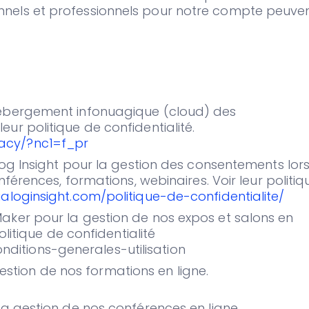
nels et professionnels pour notre compte peuve
’hébergement infonuagique (cloud) des
eur politique de confidentialité.
vacy/?nc1=f_pr
ialog Insight pour la gestion des consentements lor
onférences, formations, webinaires. Voir leur politiq
aloginsight.com/politique-de-confidentialite/
Maker pour la gestion de nos expos et salons en
politique de confidentialité
ditions-generales-utilisation
la gestion de nos formations en ligne.
 la gestion de nos conférences en ligne.